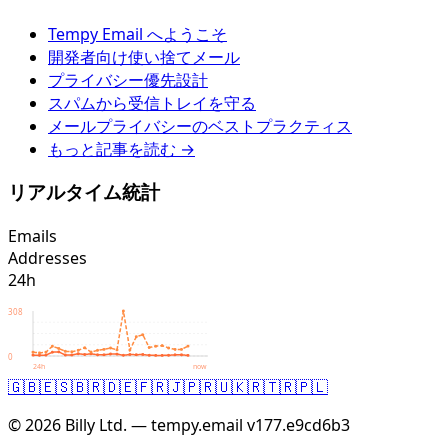
Tempy Email へようこそ
開発者向け使い捨てメール
プライバシー優先設計
スパムから受信トレイを守る
メールプライバシーのベストプラクティス
もっと記事を読む →
リアルタイム統計
Emails
Addresses
24h
308
0
24h
now
🇬🇧
🇪🇸
🇧🇷
🇩🇪
🇫🇷
🇯🇵
🇷🇺
🇰🇷
🇹🇷
🇵🇱
© 2026 Billy Ltd. — tempy.email
v177.e9cd6b3