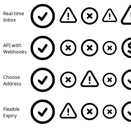
Real-time
Inbox
API with
Webhooks
Choose
Address
Flexible
Expiry