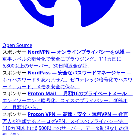
Open Source
スポンサー
NordVPN — オンラインプライバシーを保護
—
軍事レベルの暗号化で安全にブラウジング。111カ国に
6,800以上のサーバー。30日間返金保証。
スポンサー
NordPass — 安全なパスワードマネージャー
—
もうパスワードを忘れません。ゼロナレッジ暗号化でパスワ
ード、カード、メモを安全に保存。
スポンサー
Proton Mail — 月額1€のプライベートメール
—
エンドツーエンド暗号化。スイスのプライバシー。40%オ
フ、月額1€から。
スポンサー
Proton VPN — 高速・安全・無料VPN
— 数百
万人が信頼するノーログVPN。スイスのプライバシー法、
110カ国以上に6,500以上のサーバー。データ制限なしの無