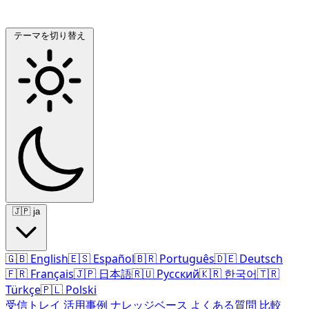
テーマを切り替え
🇯🇵
ja
🇬🇧
English
🇪🇸
Español
🇧🇷
Português
🇩🇪
Deutsch
🇫🇷
Français
🇯🇵
日本語
🇷🇺
Русский
🇰🇷
한국어
🇹🇷
Türkçe
🇵🇱
Polski
受信トレイ
活用事例
ナレッジベース
よくある質問
比較