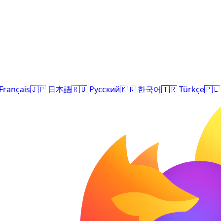
Français
🇯🇵
日本語
🇷🇺
Русский
🇰🇷
한국어
🇹🇷
Türkçe
🇵🇱