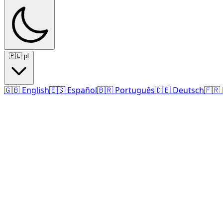
🇵🇱
pl
🇬🇧
English
🇪🇸
Español
🇧🇷
Português
🇩🇪
Deutsch
🇫🇷